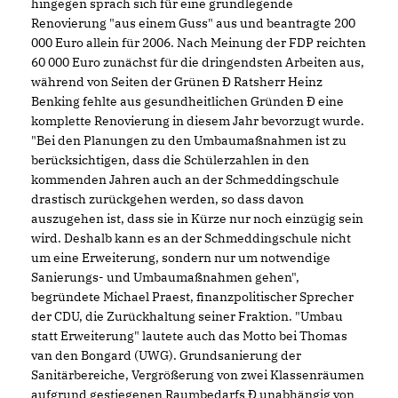
hingegen sprach sich für eine grundlegende
Renovierung "aus einem Guss" aus und beantragte 200
000 Euro allein für 2006. Nach Meinung der FDP reichten
60 000 Euro zunächst für die dringendsten Arbeiten aus,
während von Seiten der Grünen Ð Ratsherr Heinz
Benking fehlte aus gesundheitlichen Gründen Ð eine
komplette Renovierung in diesem Jahr bevorzugt wurde.
"Bei den Planungen zu den Umbaumaßnahmen ist zu
berücksichtigen, dass die Schülerzahlen in den
kommenden Jahren auch an der Schmeddingschule
drastisch zurückgehen werden, so dass davon
auszugehen ist, dass sie in Kürze nur noch einzügig sein
wird. Deshalb kann es an der Schmeddingschule nicht
um eine Erweiterung, sondern nur um notwendige
Sanierungs- und Umbaumaßnahmen gehen",
begründete Michael Praest, finanzpolitischer Sprecher
der CDU, die Zurückhaltung seiner Fraktion. "Umbau
statt Erweiterung" lautete auch das Motto bei Thomas
van den Bongard (UWG). Grundsanierung der
Sanitärbereiche, Vergrößerung von zwei Klassenräumen
aufgrund gestiegenen Raumbedarfs Ð unabhängig von