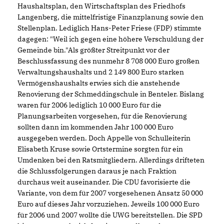
Haushaltsplan, den Wirtschaftsplan des Friedhofs
Langenberg, die mittelfristige Finanzplanung sowie den
Stellenplan. Lediglich Hans-Peter Friese (FDP) stimmte
dagegen: "Weil ich gegen eine höhere Verschuldung der
Gemeinde bin."Als größter Streitpunkt vor der
Beschlussfassung des nunmehr 8 708 000 Euro großen
Verwaltungshaushalts und 2 149 800 Euro starken
Vermögenshaushalts erwies sich die anstehende
Renovierung der Schmeddingschule in Benteler. Bislang
waren für 2006 lediglich 10 000 Euro für die
Planungsarbeiten vorgesehen, für die Renovierung
sollten dann im kommenden Jahr 100 000 Euro
ausgegeben werden. Doch Appelle von Schulleiterin
Elisabeth Kruse sowie Ortstermine sorgten für ein
Umdenken bei den Ratsmitgliedern. Allerdings drifteten
die Schlussfolgerungen daraus je nach Fraktion
durchaus weit auseinander. Die CDU favorisierte die
Variante, von dem für 2007 vorgesehenen Ansatz 50 000
Euro auf dieses Jahr vorzuziehen. Jeweils 100 000 Euro
für 2006 und 2007 wollte die UWG bereitstellen. Die SPD