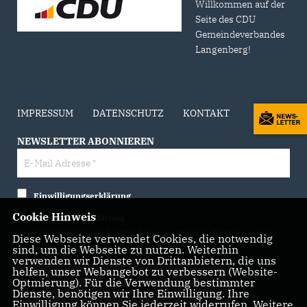
Willkommen auf der
Seite des CDU
Gemeindeverbandes
Langenberg!
IMPRESSUM
DATENSCHUTZ
KONTAKT
NEWSLETTER ABONNIEREN
Einwilligungserklärung
Cookie Hinweis
Datenschutzerklärung
Hiermit berechtige ich die CDU Berlin zur Nutzung der Daten im Sinn
Diese Webseite verwendet Cookies, die notwendig
sind, um die Webseite zu nutzen. Weiterhin
der nachfolgenden
Datenschutzerklärung.*
verwenden wir Dienste von Drittanbietern, die uns
helfen, unser Webangebot zu verbessern (Website-
Anti-Roboter-Verifizierung
Optmierung). Für die Verwendung bestimmter
Hier klicken
Dienste, benötigen wir Ihre Einwilligung. Ihre
Einwilligung können Sie jederzeit widerrufen. Weitere
Friendly
Captcha ⇗