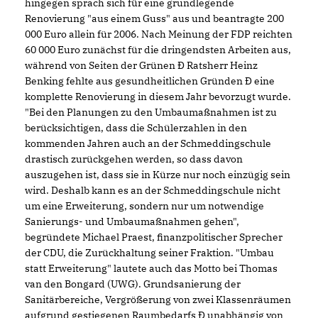
hingegen sprach sich für eine grundlegende
Renovierung "aus einem Guss" aus und beantragte 200
000 Euro allein für 2006. Nach Meinung der FDP reichten
60 000 Euro zunächst für die dringendsten Arbeiten aus,
während von Seiten der Grünen Ð Ratsherr Heinz
Benking fehlte aus gesundheitlichen Gründen Ð eine
komplette Renovierung in diesem Jahr bevorzugt wurde.
"Bei den Planungen zu den Umbaumaßnahmen ist zu
berücksichtigen, dass die Schülerzahlen in den
kommenden Jahren auch an der Schmeddingschule
drastisch zurückgehen werden, so dass davon
auszugehen ist, dass sie in Kürze nur noch einzügig sein
wird. Deshalb kann es an der Schmeddingschule nicht
um eine Erweiterung, sondern nur um notwendige
Sanierungs- und Umbaumaßnahmen gehen",
begründete Michael Praest, finanzpolitischer Sprecher
der CDU, die Zurückhaltung seiner Fraktion. "Umbau
statt Erweiterung" lautete auch das Motto bei Thomas
van den Bongard (UWG). Grundsanierung der
Sanitärbereiche, Vergrößerung von zwei Klassenräumen
aufgrund gestiegenen Raumbedarfs Ð unabhängig von