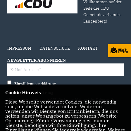
Willkommen auf der
Seite des CDU
Gemeindeverbandes
Langenberg!
IMPRESSUM
DATENSCHUTZ
KONTAKT
NEWSLETTER ABONNIEREN
Einwilligungserklärung
Cookie Hinweis
Datenschutzerklärung
Hiermit berechtige ich die CDU Berlin zur Nutzung der Daten im Sinn
Diese Webseite verwendet Cookies, die notwendig
sind, um die Webseite zu nutzen. Weiterhin
der nachfolgenden
Datenschutzerklärung.*
verwenden wir Dienste von Drittanbietern, die uns
helfen, unser Webangebot zu verbessern (Website-
Anti-Roboter-Verifizierung
Optmierung). Für die Verwendung bestimmter
Hier klicken
Dienste, benötigen wir Ihre Einwilligung. Ihre
Einwilligung können Sie jederzeit widerrufen. Weitere
Friendly
Captcha ⇗