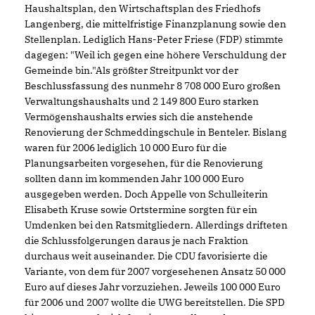
Haushaltsplan, den Wirtschaftsplan des Friedhofs
Langenberg, die mittelfristige Finanzplanung sowie den
Stellenplan. Lediglich Hans-Peter Friese (FDP) stimmte
dagegen: "Weil ich gegen eine höhere Verschuldung der
Gemeinde bin."Als größter Streitpunkt vor der
Beschlussfassung des nunmehr 8 708 000 Euro großen
Verwaltungshaushalts und 2 149 800 Euro starken
Vermögenshaushalts erwies sich die anstehende
Renovierung der Schmeddingschule in Benteler. Bislang
waren für 2006 lediglich 10 000 Euro für die
Planungsarbeiten vorgesehen, für die Renovierung
sollten dann im kommenden Jahr 100 000 Euro
ausgegeben werden. Doch Appelle von Schulleiterin
Elisabeth Kruse sowie Ortstermine sorgten für ein
Umdenken bei den Ratsmitgliedern. Allerdings drifteten
die Schlussfolgerungen daraus je nach Fraktion
durchaus weit auseinander. Die CDU favorisierte die
Variante, von dem für 2007 vorgesehenen Ansatz 50 000
Euro auf dieses Jahr vorzuziehen. Jeweils 100 000 Euro
für 2006 und 2007 wollte die UWG bereitstellen. Die SPD