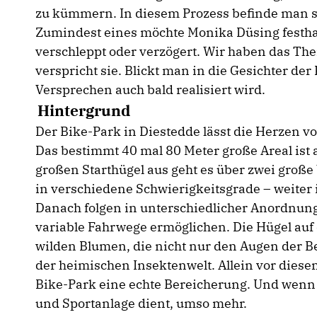
zu kümmern. In diesem Prozess befinde man si
Zumindest eines möchte Monika Düsing festhal
verschleppt oder verzögert. Wir haben das Th
verspricht sie. Blickt man in die Gesichter de
Versprechen auch bald realisiert wird.
Hintergrund
Der Bike-Park in Diestedde lässt die Herzen
Das bestimmt 40 mal 80 Meter große Areal ist 
großen Starthügel aus geht es über zwei große 
in verschiedene Schwierigkeitsgrade – weiter 
Danach folgen in unterschiedlicher Anordnung
variable Fahrwege ermöglichen. Die Hügel au
wilden Blumen, die nicht nur den Augen der B
der heimischen Insektenwelt. Allein vor diese
Bike-Park eine echte Bereicherung. Und wenn 
und Sportanlage dient, umso mehr.