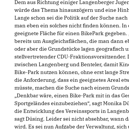
Dem aus Richtung einiger Langenberger Jugend
würde das Thema hinauszögern und eine Hinhal
Lange schon sei die Politik auf der Suche nac
man eben ein solches nicht finden können. In 
geeignete Fläche für einen BikePark gegeben. 
bereits um Ausgleichsflächen, die man dann e
oder aber die Grundstücke lagen geografisch un
stellvertretender CDU-Fraktionsvorsitzender
zwischen Langenberg und Benteler, damit Kin
Bike-Park nutzen können, ohne erst lange St
die Anforderung, dass ein geeignetes Areal e
müsste, machen die Suche nach einem Grundstü
Denkbar wäre, einen Bike-Park mit in das Ge
Sportgeländes einzubeziehen“, sagt Monika Dü
die Entwicklung des Vereinssports in Langenbe
sagt Düsing. Leider sei nicht absehbar, wann
wird. Es sei nun Aufgabe der Verwaltung, sich