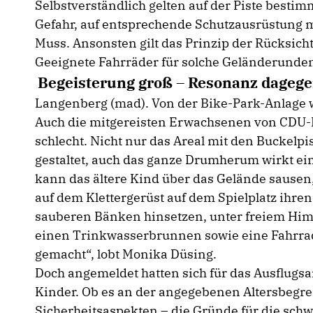
Selbstverständlich gelten auf der Piste bestim
Gefahr, auf entsprechende Schutzausrüstung mu
Muss. Ansonsten gilt das Prinzip der Rücksic
Geeignete Fahrräder für solche Geländerunde
Begeisterung groß – Resonanz dagege
Langenberg (mad). Von der Bike-Park-Anlage wa
Auch die mitgereisten Erwachsenen von CDU-F
schlecht. Nicht nur das Areal mit den Buckelp
gestaltet, auch das ganze Drumherum wirkt einl
kann das ältere Kind über das Gelände sause
auf dem Klettergerüst auf dem Spielplatz ihre
sauberen Bänken hinsetzen, unter freiem Himm
einen Trinkwasserbrunnen sowie eine Fahrradrep
gemacht“, lobt Monika Düsing.
Doch angemeldet hatten sich für das Ausflugsa
Kinder. Ob es an der angegebenen Altersbegren
Sicherheitsaspekten – die Gründe für die schw