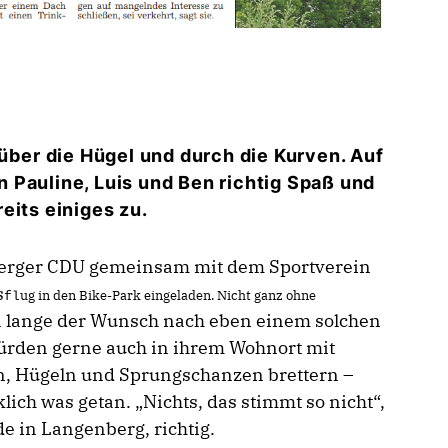
über
die
Hügel und durch die Kurven. Auf
n
Pauline,
Luis
und
Ben richtig Spaß und
eits einiges zu.
berger CDU gemeinsam
mit
dem
Sportverein
s
ug
in
den
Bike-
Park eingeladen. Nicht ganz ohne
fl
 lange der Wunsch nach eben einem solchen
würden gerne auch in ihrem Wohnort mit
en, Hügeln und Sprungschanzen brettern –
klich was getan. „Nichts, das stimmt so nicht“,
e in Langenberg, richtig.