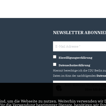
NEWSLETTER ABONNIE
Einwilligungserklärung
Datenschutzerklärung
Hiermit berechtige ich die CDU Berlin z
Daten im Sinn der nachfolgenden
Datens
Anti-Roboter-Verifizierun
Hier klicken
Fr
nd, um die Webseite zu nutzen. Weiterhin verwenden wir Di
r die Verwendung bestimmter Dienste, benötigen wir Ihre 