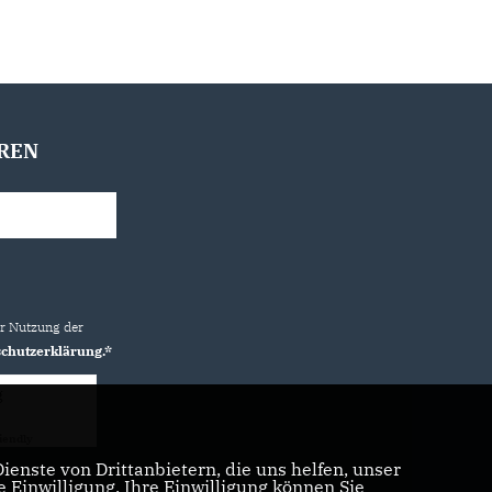
REN
ur Nutzung der
chutzerklärung.*
g
iendly
Captcha ⇗
enste von Drittanbietern, die uns helfen, unser
Einwilligung. Ihre Einwilligung können Sie