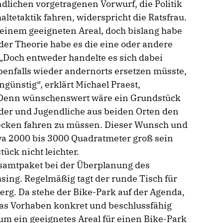
lichen vorgetragenen Vorwurf, die Politik
tetaktik fahren, widerspricht die Ratsfrau.
h einem geeigneten Areal, doch bislang habe
der Theorie habe es die eine oder andere
„Doch entweder handelte es sich dabei
benfalls wieder andernorts ersetzen müsste,
günstig“, erklärt Michael Praest,
. Denn wünschenswert wäre ein Grundstück
der und Jugendliche aus beiden Orten den
recken fahren zu müssen. Dieser Wunsch und
twa 2000 bis 3000 Quadratmeter groß sein
ck nicht leichter.
samtpaket bei der Überplanung des
sing. Regelmäßig tagt der runde Tisch für
rg. Da stehe der Bike-Park auf der Agenda,
 das Vorhaben konkret und beschlussfähig
 um ein geeignetes Areal für einen Bike-Park