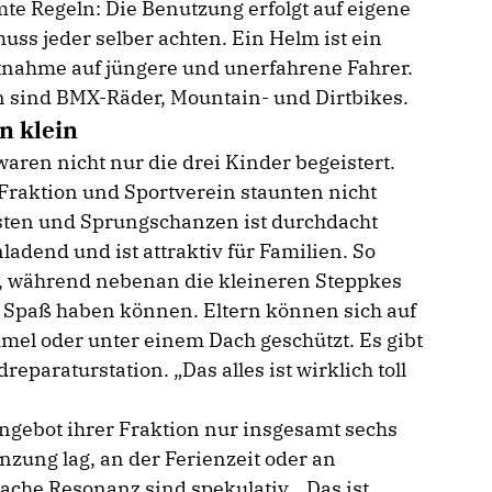
mte Regeln: Die Benutzung erfolgt auf eigene
ss jeder selber achten. Ein Helm ist ein
htnahme auf jüngere und unerfahrene Fahrer.
n sind BMX-Räder, Mountain- und Dirtbikes.
n klein
ren nicht nur die drei Kinder begeistert.
raktion und Sportverein staunten nicht
isten und Sprungschanzen ist durchdacht
adend und ist attraktiv für Familien. So
n, während nebenan die kleineren Steppkes
n Spaß haben können. Eltern können sich auf
el oder unter einem Dach geschützt. Es gibt
araturstation. „Das alles ist wirklich toll
ngebot ihrer Fraktion nur insgesamt sechs
zung lag, an der Ferienzeit oder an
ache Resonanz sind spekulativ. „Das ist