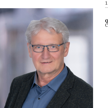
1
Q
C