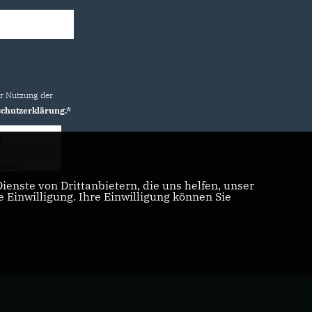
ur Nutzung der
chutzerklärung.*
g
iendly
Captcha ⇗
enste von Drittanbietern, die uns helfen, unser
Einwilligung. Ihre Einwilligung können Sie
REALISATION: SHARKNESS MEDIA GMBH & CO. KG