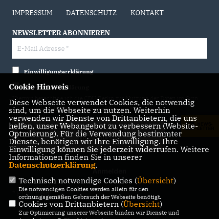
IMPRESSUM
DATENSCHUTZ
KONTAKT
NEWSLETTER ABONNIEREN
Einwilligungserklärung
Cookie Hinweis
Datenschutzerklärung
Hiermit berechtige ich die CDU Berlin zur Nutzung der Daten im Sinn
Diese Webseite verwendet Cookies, die notwendig
sind, um die Webseite zu nutzen. Weiterhin
der nachfolgenden
Datenschutzerklärung.*
verwenden wir Dienste von Drittanbietern, die uns
helfen, unser Webangebot zu verbessern (Website-
Anti-Roboter-Verifizierung
Optmierung). Für die Verwendung bestimmter
Hier klicken
Dienste, benötigen wir Ihre Einwilligung. Ihre
Einwilligung können Sie jederzeit widerrufen. Weitere
Friendly
Captcha ⇗
Informationen finden Sie in unserer
Datenschutzerklärung
.
Technisch notwendige Cookies (
Übersicht
)
Die notwendigen Cookies werden allein für den
* Pflichtfeld!
ordnungsgemäßen Gebrauch der Webseite benötigt.
Cookies von Drittanbietern (
Übersicht
)
Zur Optimierung unserer Webseite binden wir Dienste und