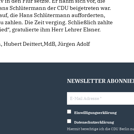
 in den Flur setzte. Er nahm sich vor, die
Hans Schlütermann der CDU beigetreten war.
n auf, die Hans Schlütermann aufforderten,
 zahlen. Die Zeit verging. Schließlich zahlte
ed“, gratulierte ihm Herr Lehrer Elsner.
n, Hubert Deittert,MdB, Jürgen Adolf
NEWSLETTER ABONNIE
Einwilligungserklärung
Datenschutzerklärung
Hiermit berechtige ich die CDU Berlin z