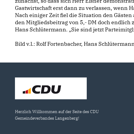
zunächst, so dass sich Herr Elsner demonstrativ
Gastwirtschaft erst dann zu verlassen, wenn 
Nach einiger Zeit fiel die Situation den Gäste
den Mitgliedsbeitrag von 5,- DM doch endlich zu
Hans Schlütermann. „Sie sind jetzt Parteimitgli
Bild v.l.: Rolf Fortenbacher, Hans Schlüterman
Herzlich Willkommen auf der Seite des CDU
Gemeindeverbandes Langenberg!