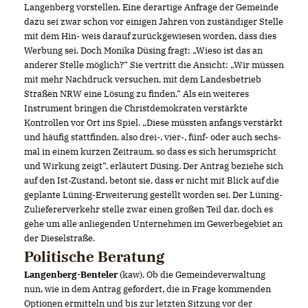
Langenberg vorstellen. Eine derartige Anfrage der Gemeinde
dazu sei zwar schon vor einigen Jahren von zuständiger Stelle
mit dem Hin- weis darauf zurückgewiesen worden, dass dies
Werbung sei. Doch Monika Düsing fragt: „Wieso ist das an
anderer Stelle möglich?“ Sie vertritt die Ansicht: „Wir müssen
mit mehr Nachdruck versuchen, mit dem Landesbetrieb
Straßen NRW eine Lösung zu finden.“ Als ein weiteres
Instrument bringen die Christdemokraten verstärkte
Kontrollen vor Ort ins Spiel. „Diese müssten anfangs verstärkt
und häufig stattfinden, also drei-, vier-, fünf- oder auch sechs-
mal in einem kurzen Zeitraum, so dass es sich herumspricht
und Wirkung zeigt“, erläutert Düsing. Der Antrag beziehe sich
auf den Ist-Zustand, betont sie, dass er nicht mit Blick auf die
geplante Lüning-Erweiterung gestellt worden sei. Der Lüning-
Zuliefererverkehr stelle zwar einen großen Teil dar, doch es
gehe um alle anliegenden Unternehmen im Gewerbegebiet an
der Dieselstraße.
Politische Beratung
Langenberg-Benteler
(kaw). Ob die Gemeindeverwaltung
nun, wie in dem Antrag gefordert, die in Frage kommenden
Optionen ermitteln und bis zur letzten Sitzung vor der