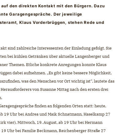
auf den direkten Kontakt mit den Bürgern. Dazu
nnte Garagengespräche. Der jeweilige
steramt, Klaus Vorderbrüggen, stehen Rede und
akt sind zahlreiche Interessenten der Einladung gefolgt. Sie
rten bei kühlen Getränken über aktuelle Langenberger und
aner Themen. Etliche konkrete Anregungen konnte Klaus
üggen dabei aufnehmen. „Es gibt keine bessere Möglichkeit,
szufinden, was den Menschen vor Ort wichtig ist“, lautete das
s Herausforderers von Susanne Mittag nach den ersten drei
n.
Garagengespräche finden an folgenden Orten statt: heute,
 ab 19 Uhr bei Andrea und Maik Schnatmann, Haselkamp 27
irk vier), Mittwoch, 19. August, ab 19 Uhr bei Hermann
 ab 19 Uhr bei Familie Beckmann, Reichenberger Straße 27