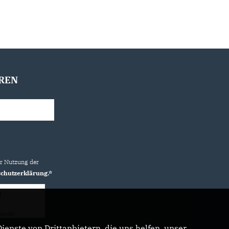
REN
ur Nutzung der
chutzerklärung.*
g
iendly
Captcha ⇗
enste von Drittanbietern, die uns helfen, unser