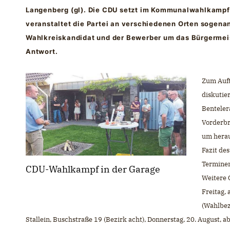
Langenberg (gl). Die CDU setzt im Kommunalwahlkampf 
veranstaltet die Partei an verschiedenen Orten sogena
Wahlkreiskandidat und der Bewerber um das Bürgermei
Antwort.
Zum Auft
diskutie
Benteler
Vorderbr
um herau
Fazit de
Termine
CDU-Wahlkampf in der Garage
Weitere 
Freitag,
(Wahlbez
Stallein, Buschstraße 19 (Bezirk acht), Donnerstag, 20. August,