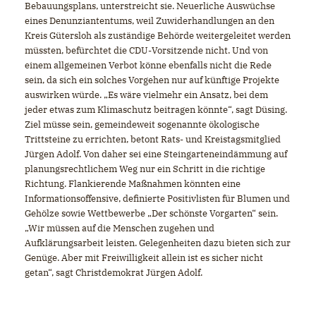
Bebauungsplans, unterstreicht sie. Neuerliche Auswüchse
eines Denunziantentums, weil Zuwiderhandlungen an den
Kreis Gütersloh als zuständige Behörde weitergeleitet werden
müssten, befürchtet die CDU-Vorsitzende nicht. Und von
einem allgemeinen Verbot könne ebenfalls nicht die Rede
sein, da sich ein solches Vorgehen nur auf künftige Projekte
auswirken würde. „Es wäre vielmehr ein Ansatz, bei dem
jeder etwas zum Klimaschutz beitragen könnte“, sagt Düsing.
Ziel müsse sein, gemeindeweit sogenannte ökologische
Trittsteine zu errichten, betont Rats- und Kreistagsmitglied
Jürgen Adolf. Von daher sei eine Steingarteneindämmung auf
planungsrechtlichem Weg nur ein Schritt in die richtige
Richtung. Flankierende Maßnahmen könnten eine
Informationsoffensive, definierte Positivlisten für Blumen und
Gehölze sowie Wettbewerbe „Der schönste Vorgarten“ sein.
Wir müssen auf die Menschen zugehen und
Aufklärungsarbeit leisten. Gelegenheiten dazu bieten sich zur
Genüge. Aber mit Freiwilligkeit allein ist es sicher nicht
getan“, sagt Christdemokrat Jürgen Adolf.