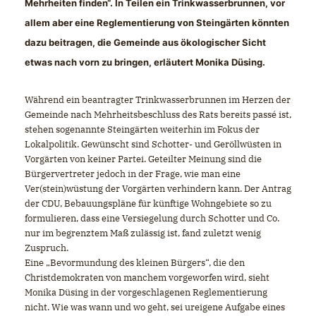
Mehrheiten finden“. In Teilen ein Trinkwasserbrunnen, vor
allem aber eine Reglementierung von Steingärten könnten
dazu beitragen, die Gemeinde aus ökologischer Sicht
etwas nach vorn zu bringen, erläutert Monika Düsing.
Während ein beantragter Trinkwasserbrunnen im Herzen der
Gemeinde nach Mehrheitsbeschluss des Rats bereits passé ist,
stehen sogenannte Steingärten weiterhin im Fokus der
Lokalpolitik. Gewünscht sind Schotter- und Geröllwüsten in
Vorgärten von keiner Partei. Geteilter Meinung sind die
Bürgervertreter jedoch in der Frage, wie man eine
Ver(stein)wüstung der Vorgärten verhindern kann. Der Antrag
der CDU, Bebauungspläne für künftige Wohngebiete so zu
formulieren, dass eine Versiegelung durch Schotter und Co.
nur im begrenztem Maß zulässig ist, fand zuletzt wenig
Zuspruch.
Eine „Bevormundung des kleinen Bürgers“, die den
Christdemokraten von manchem vorgeworfen wird, sieht
Monika Düsing in der vorgeschlagenen Reglementierung
nicht. Wie was wann und wo geht, sei ureigene Aufgabe eines